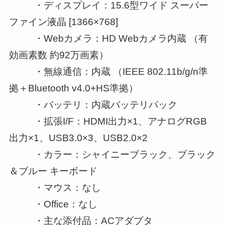
・ディスプレイ：15.6型ワイド スーパー
ファイン液晶 [1366×768]
・Webカメラ：HD Webカメラ内蔵 （有
効画素数 約92万画素）
・無線通信：内蔵 （IEEE 802.11b/g/n準
拠＋Bluetooth v4.0+HS準拠）
・バッテリ：内蔵バッテリパック
・拡張I/F：HDMI出力×1、アナログRGB
出力×1、USB3.0×3、USB2.0×2
・カラー：シャイニーブラック、ブラック
＆ブルー キーボード
・マウス：なし
・Office：なし
・主な添付品：ACアダプタ