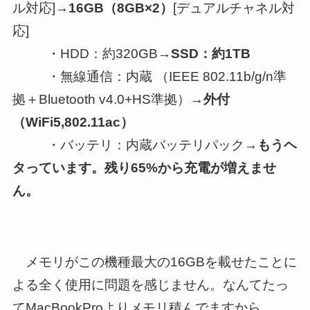
ル対応]→
16GB（8GB×2）
[デュアルチャネル対
応]
・HDD：約320GB→
SSD：約1TB
・無線通信：内蔵 （IEEE 802.11b/g/n準
拠＋Bluetooth v4.0+HS準拠）→
外付
（WiFi5,802.11ac）
・バッテリ：内蔵バッテリパック→
もうヘ
タっています。残り65%から充電が増えませ
ん。
メモリがこの機種最大の16GBを載せたことに
よる全く使用に問題を感じません。なんてたっ
てMacBookProよりメモリ積んでますから。