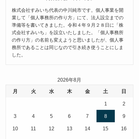
株式会社すみいち代表の中川純市です。個人事業を開
業して「個人事務所の作り方」にて、法人設立までの
準備等を書いてきました。令和４年９月２８日に「株
式会社すみいち」を設立いたしました。「個人事務所
の作り方」の名前も変えようと思いましたが、個人事
務所であることは同じなので引き続き使うことにしま
した。
2026年8月
月
火
水
木
金
土
日
1
2
3
4
5
6
7
8
9
10
11
12
13
14
15
16