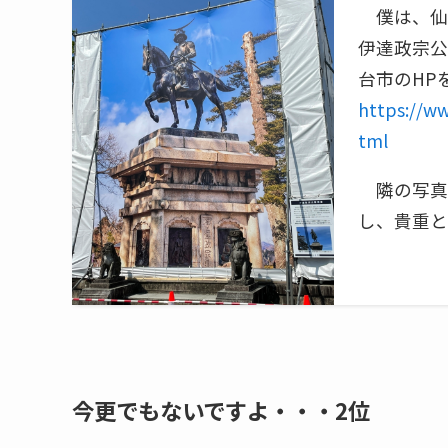
僕は、仙
伊達政宗公
台市のHP
https://ww
tml
隣の写真
し、貴重と
今更でもないですよ・・・2位